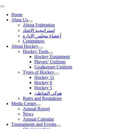
Skip
Toggle
to
Navigation
Home
content
Abou Us
About Federation
إستراتيجية الإتحاد
أعضاء مجلس الإدارة
Committees
About Hockey
Hockey Tools
Hockey Equipment
Players’ Uniform
Goalkeeper Uniform
Types of Hockey
Hockey 11
Hockey 6
Hockey 5
هوكي الشاطئ
Rules and Rgulations
Media Center
Annual Report
News
Annual Calendar
Tournaments and Events