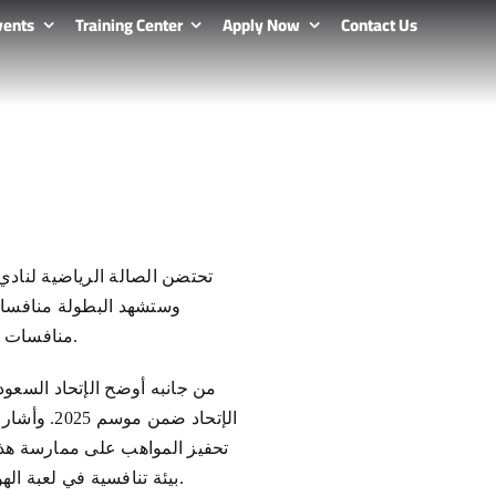
vents
Training Center
Apply Now
Contact Us
منافسات اللعبة بين فرق المنطقة الوسطى المشاركة والتي تسعى إلى حصد الكأس والميداليات الذهبية للبطولة.
من جانبه أوضح الإتحاد السعو
الإتحاد ض
تحفيز المواهب على ممارسة هذه ا
بيئة تنافسية في لعبة الهوكي بما يتماشى مع الدعم المستمر للرياضات والتطور الرياضي الذي تشهده المملكة العربية السعودية.