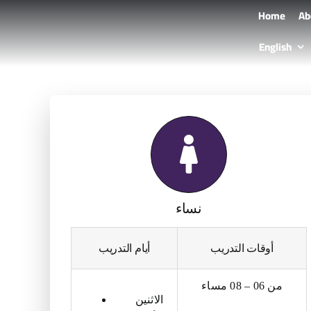
Skip
Home
Ab
to
English
content
نساء
أوقات التدريب
أيام التدريب
من 06 – 08 مساء
الاثنين