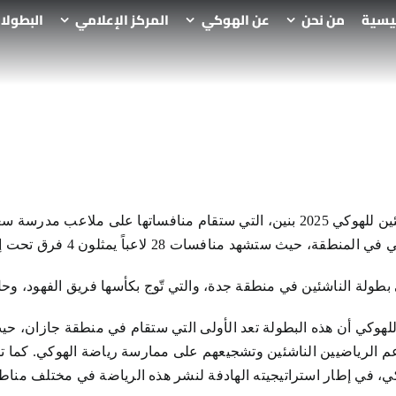
ئيسية
من نحن
عن الهوكي
المركز الإعلامي
البطولا
تنطلق الثلاثاء المقبل بطولة الناشئين للهوكي 2025 بنين، التي ستقام منافساتها 
نافسات 28 لاعباً يمثلون 4 فرق تحت إشراف الاتحاد السعودي للهوكي.
بطولة الناشئين في منطقة جدة، والتي تّوج بكأسها فريق الفهود، وحل
 للهوكي أن هذه البطولة تعد الأولى التي ستقام في منطقة جازان، 
عم الرياضيين الناشئين وتشجيعهم على ممارسة رياضة الهوكي. كما ت
وكي، في إطار استراتيجيته الهادفة لنشر هذه الرياضة في مختلف مناطق