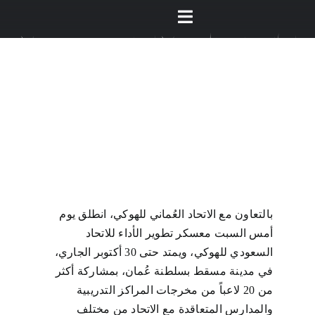
Ski
Toggle
t
conten
Navigation
الصفحة الرئيسية
من نحن
عن الهوكي
المركز الإعلامي
بالتعاون مع الاتحاد العُماني للهوكي، انطلق يوم
أمس السبت معسكر تطوير الأداء للاتحاد
السعودي للهوكي، ويمتد حتى 30 أكتوبر الجاري،
البطولات والاحداث
في مدينة مسقط بسلطنة عُمان، بمشاركة أكثر
من 20 لاعباً من مخرجات المراكز التدريبية
مراكز التدريب
والمدارس المتعاقدة مع الاتحاد من مختلف